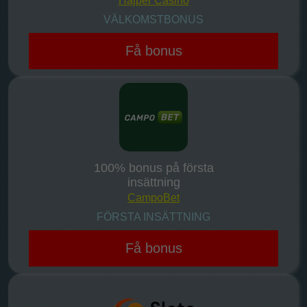
Hajper Casino
VÄLKOMSTBONUS
Få bonus
100% bonus på första
insättning
CampoBet
FÖRSTA INSÄTTNING
Få bonus