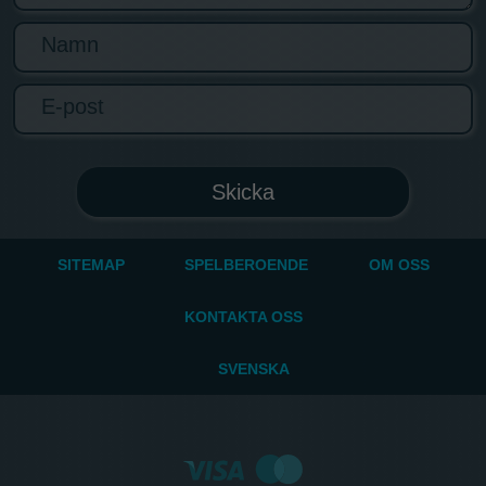
SITEMAP
SPELBEROENDE
OM OSS
KONTAKTA OSS
SVENSKA