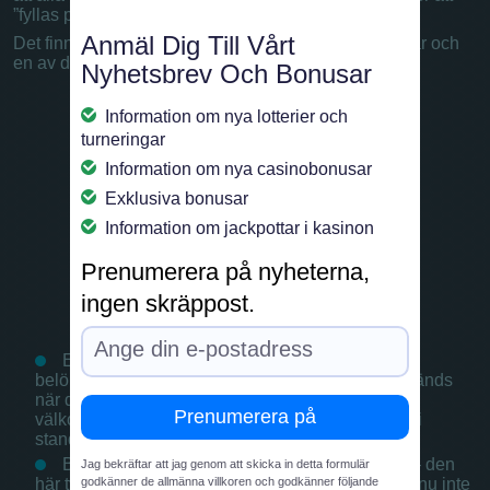
”fyllas på” av casinot.
Anmäl Dig Till Vårt
Det finns tre andra gratis casinokoder tillgängliga. Var och
en av dem ger dig möjlighet att få olika gåvor:
Nyhetsbrev Och Bonusar
Information om nya lotterier och
turneringar
Information om nya casinobonusar
Exklusiva bonusar
Information om jackpottar i kasinon
Prenumerera på nyheterna,
ingen skräppost.
En välkomstkod för ett nätcasino är en form av
belöning för nya kunder på webbplatsen. Det används
när du registrerar ett konto för att få en exklusiv
Prenumerera på
välkomstbonus eller en extra gåva som inte ingår i
standarderbjudandet.
Bonuskoder casino för bonus utan insättning – den
Jag bekräftar att jag genom att skicka in detta formulär
godkänner de allmänna villkoren och godkänner följande
här typen av koder är också till för spelare som ännu inte