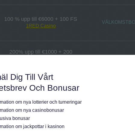
100 % upp till €6000 + 100 FS
VÄLKOMSTB
1RED Casino
200% upp till €1000 + 200
bonussnurr
VÄLKOMSTB
IceBet
l Dig Till Vårt
etsbrev Och Bonusar
200 % upp till 50 € + 100
bonus spins
VÄLKOMSTB
Stelario
rmation om nya lotterier och turneringar
rmation om nya casinobonusar
usiva bonusar
150% upp till €1000 + 150
rmation om jackpottar i kasinon
bonussnurr
VÄLKOMSTB