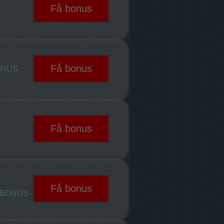
Få bonus
Få bonus
ONUS
Få bonus
Få bonus
SBONUS