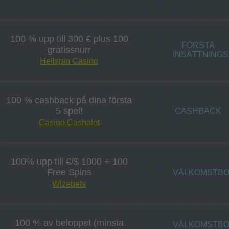
100 % upp till 300 € plus 100
FÖRSTA
gratissnurr
INSÄTTNING
Hellspin Casino
100 % cashback på dina första
5 spel!
CASHBACK
Casino Сashalot
100% upp till €/$ 1000 + 100
Free Spins
VÄLKOMSTB
Wizebets
100 % av beloppet (minsta
VÄLKOMSTB