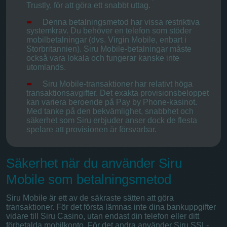
Trustly, för att göra ett snabbt uttag.
Denna betalningsmetod har vissa restriktiva
systemkrav. Du behöver en telefon som stöder
mobilbetalningar (dvs. Virgin Mobile, enbart i
Storbritannien). Siru Mobile-betalningar måste
också vara lokala och fungerar kanske inte
utomlands.
Siru Mobile-transaktioner har relativt höga
transaktionsavgifter. Det exakta provisionsbeloppet
kan variera beroende på Pay by Phone-kasinot.
Med tanke på den bekvämlighet, snabbhet och
säkerhet som Siru erbjuder anser dock de flesta
spelare att provisionen är försvarbar.
Säkerhet när du använder Siru
Mobile som betalningsmetod
Siru Mobile är ett av de säkraste sätten att göra
transaktioner. För det första lämnas inte dina bankuppgifter
vidare till Siru Casino, utan endast din telefon eller ditt
förbetalda mobilkonto. För det andra använder Siru SSL-