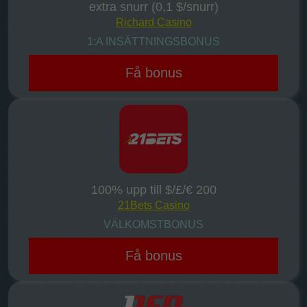
extra snurr (0,1 $/snurr)
Richard Casino
1:A INSÄTTNINGSBONUS
Få bonus
100% upp till $/£/€ 200
21Bets Casino
VÄLKOMSTBONUS
Få bonus