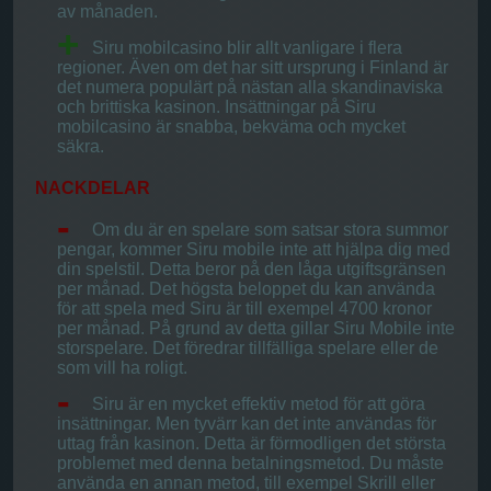
av månaden.
Siru mobilcasino blir allt vanligare i flera
regioner. Även om det har sitt ursprung i Finland är
det numera populärt på nästan alla skandinaviska
och brittiska kasinon. Insättningar på Siru
mobilcasino är snabba, bekväma och mycket
säkra.
NACKDELAR
Om du är en spelare som satsar stora summor
pengar, kommer Siru mobile inte att hjälpa dig med
din spelstil. Detta beror på den låga utgiftsgränsen
per månad. Det högsta beloppet du kan använda
för att spela med Siru är till exempel 4700 kronor
per månad. På grund av detta gillar Siru Mobile inte
storspelare. Det föredrar tillfälliga spelare eller de
som vill ha roligt.
Siru är en mycket effektiv metod för att göra
insättningar. Men tyvärr kan det inte användas för
uttag från kasinon. Detta är förmodligen det största
problemet med denna betalningsmetod. Du måste
använda en annan metod, till exempel Skrill eller