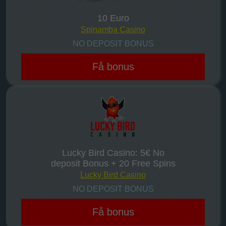
10 Euro
Spinamba Casino
NO DEPOSIT BONUS
Få bonus
Lucky Bird Casino: 5€ No
deposit Bonus + 20 Free Spins
Lucky Bird Casino
NO DEPOSIT BONUS
Få bonus