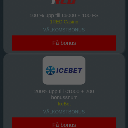
100 % upp till €6000 + 100 FS
1RED Casino
VÄLKOMSTBONUS
Få bonus
200% upp till €1000 + 200
bonussnurr
IceBet
VÄLKOMSTBONUS
Få bonus