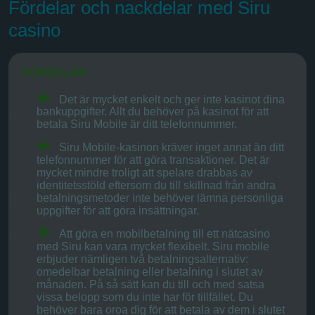
Fördelar och nackdelar med Siru
casino
FÖRDELAR
Det är mycket enkelt och ger inte kasinot dina
bankuppgifter. Allt du behöver på kasinot för att
betala Siru Mobile är ditt telefonnummer.
Siru Mobile-kasinon kräver inget annat än ditt
telefonnummer för att göra transaktioner. Det är
mycket mindre troligt att spelare drabbas av
identitetsstöld eftersom du till skillnad från andra
betalningsmetoder inte behöver lämna personliga
uppgifter för att göra insättningar.
Att göra en mobilbetalning till ett nätcasino
med Siru kan vara mycket flexibelt. Siru mobile
erbjuder nämligen två betalningsalternativ:
omedelbar betalning eller betalning i slutet av
månaden. På så sätt kan du till och med satsa
vissa belopp som du inte har för tillfället. Du
behöver bara oroa dig för att betala av dem i slutet