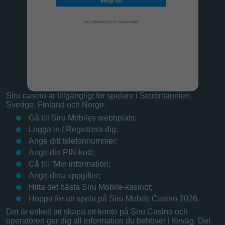
Siru casino är tillgängligt för spelare i Storbritannien,
Sverige, Finland och Norge.
Gå till Siru Mobiles webbplats;
Logga in / Registrera dig;
Ange ditt telefonnummer;
Ange din PIN-kod;
Gå till ”Min information;
Ange dina uppgifter;
Hitta det bästa Siru Mobile-kasinot;
Hoppa för att spela på Siru Mobile Casino 2026.
Det är enkelt att skapa ett konto på Siru Casino och
operatören ger dig all information du behöver i förväg. Det