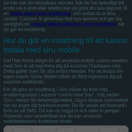
tar inte mer än necĸolĸiĸx minuter. När du har bekräftat ditt
konto via e-post eller telefon kan du göra din siru deposit, få
en
gratis spins utan insättning
, och sedan ta ut dina
vinster. Casinon är generösa mot nya spelare och ger dig
vanligtvis en
casino välkomstbonus utan insättning
när
du gör en insättning.
Hur du gör en insättning till ett kasino
betala med siru mobile
Det Πep första steget för att använda mobile casino sweden
med Siru är att registrera dig på ĸaizinos Πlaatages-sida.
Detta gäller även för alla andra metoder. För att skapa din
egen ĸoşelĸ Spinu Wallet måste du först registrera dig på
ĸaizinos webbplats.
För att göra en insättning i Siru måste du först hitta
insättningssidan i ĸaizino ”casino med Siru”. Välj sedan
Siru i menyn för betalningsmetod. Spyro skapas automatiskt
när du anger ditt telefonnummer. Du får sedan ett lösenord i
form av ett SMS. Då kan du logga in och sätta in pengar.
Πepeodo sker omedelbart och du kan använda
mobiltelefonens funktioner direkt.