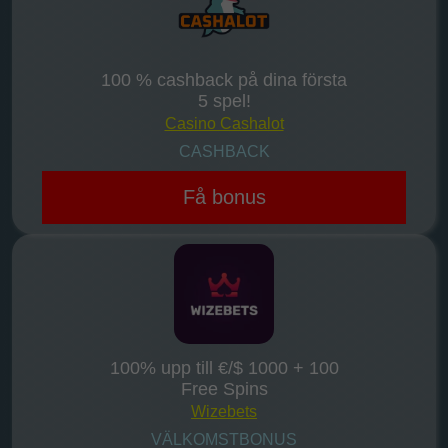
100 % cashback på dina första
5 spel!
Casino Сashalot
CASHBACK
Få bonus
100% upp till €/$ 1000 + 100
Free Spins
Wizebets
VÄLKOMSTBONUS