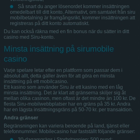
Så snart du anger lösenordet kommer insättningen
omedelbart till ditt konto. Alternativt, om samtalet från siru
mobilbetalning är framgångsrikt, kommer insättningen att
registreras på ditt konto automatiskt.
Du kan också räkna med en fin bonus när du sätter in ditt
casino med Siru-konto.
Minsta insättning på sirumobile
casino
Varje spelare letar efter en plattform som passar dem i
absolut allt, detta gäller även för att göra en minsta
insättning på ett mobilcasino.
Ett kasino som använder Siru är ett kasino med en låg
minsta insättning. Det är klart att gränserna skiljer sig åt
mellan olika casinon, men oftast är det mindre än 100 kr. De
flesta Siru-mobilwebbplatser har en gräns på 35 kr. Andra
har en lägsta insättningsgräns på 50-70 kr. per transaktion.
Andra gränser
Begränsningen kan variera beroende på land, tjänst eller
telefonnummer. Mobilecasino har fastställt följande gränser:
30-dagarsgräns i Storbritannien: 500 pund;