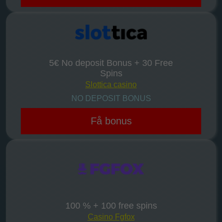
5€ No deposit Bonus + 30 Free
Spins
Slottica casino
NO DEPOSIT BONUS
Få bonus
100 % + 100 free spins
Casino Fgfox