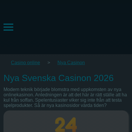
Casino online
>
Nya Casinon
Nya Svenska Casinon 2026
Modern teknik började blomstra med uppkomsten av nya
onlinekasinon. Anledningen är att det här är rätt ställe att ha
kul från soffan. Spelentusiaster viker sig inte från att testa
spelprodukter. Så är nya kasinosidor värda tiden?