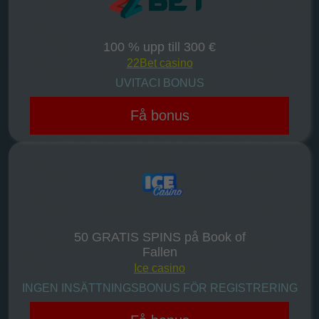
100 % upp till 300 €
22Bet casino
UVITACI BONUS
Få bonus
50 GRATIS SPINS på Book of
Fallen
Ice casino
INGEN INSÄTTNINGSBONUS FÖR REGISTRERING