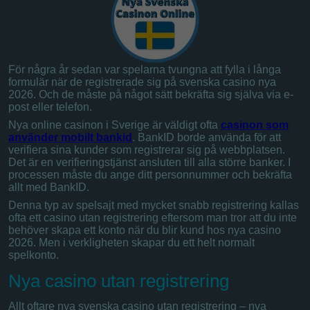
För några år sedan var spelarna tvungna att fylla i långa
formulär när de registrerade sig på svenska casino nya
2026. Och de måste på något sätt bekräfta sig själva via e-
post eller telefon.
Nya online casinon i Sverige är väldigt ofta
casinon som
använder mobilt bankid
. BankID borde använda för att
verifiera sina kunder som registrerar sig på webbplatsen.
Det är en verifieringstjänst ansluten till alla större banker. I
processen måste du ange ditt personnummer och bekräfta
allt med BankID.
Denna typ av spelsajt med mycket snabb registrering kallas
ofta ett casino utan registrering eftersom man tror att du inte
behöver skapa ett konto när du blir kund hos nya casino
2026. Men i verkligheten skapar du ett helt normalt
spelkonto.
Nya casino utan registrering
Allt oftare nya svenska casino utan registrering – nya