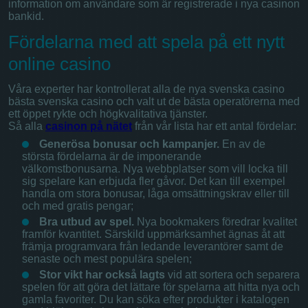
information om användare som är registrerade i nya casinon
bankid.
Fördelarna med att spela på ett nytt
online casino
Våra experter har kontrollerat alla de nya svenska casino
bästa svenska casino och valt ut de bästa operatörerna med
ett öppet rykte och högkvalitativa tjänster.
Så alla
casinon på nätet
från vår lista har ett antal fördelar:
Generösa bonusar och kampanjer.
En av de
största fördelarna är de imponerande
välkomstbonusarna. Nya webbplatser som vill locka till
sig spelare kan erbjuda fler gåvor. Det kan till exempel
handla om stora bonusar, låga omsättningskrav eller till
och med gratis pengar;
Bra utbud av spel.
Nya bookmakers föredrar kvalitet
framför kvantitet. Särskild uppmärksamhet ägnas åt att
främja programvara från ledande leverantörer samt de
senaste och mest populära spelen;
Stor vikt har också lagts
vid att sortera och separera
spelen för att göra det lättare för spelarna att hitta nya och
gamla favoriter. Du kan söka efter produkter i katalogen