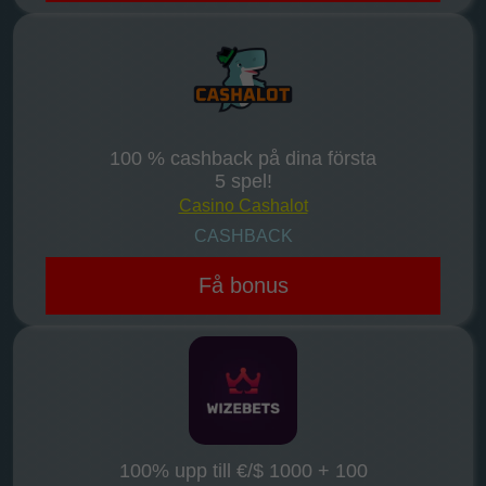
100 % cashback på dina första
5 spel!
Casino Сashalot
CASHBACK
Få bonus
100% upp till €/$ 1000 + 100