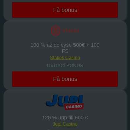
Få bonus
100 % až do výše 500€ + 100
FS
Stakes Casino
UVÍTACÍ BONUS
Få bonus
120 % upp till 600 €
Jupi Casino