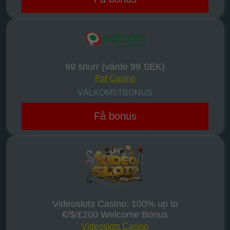
99 snurr (värde 99 SEK)
Paf Casino
VÄLKOMSTBONUS
Få bonus
Videoslots Casino: 100% up to
€/$/£200 Welcome Bonus
Videoslots Casino