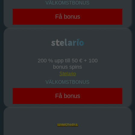
VÄLKOMSTBONUS
Få bonus
200 % upp till 50 € + 100
bonus spins
Stelario
VÄLKOMSTBONUS
Få bonus