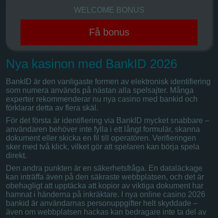
WELCOME BONUS
Få bonus
Nya kasinon med BankID 2026
BankID är den vanligaste formen av elektronisk identifiering
som numera används på nästan alla spelsajter. Många
experter rekommenderar nu nya casino med bankid och
förklarar detta av flera skäl.
För det första är identifiering via BankID mycket snabbare –
användaren behöver inte fylla i ett långt formulär, skanna
dokument eller skicka en fil till operatören. Verifieringen
sker med två klick, vilket gör att spelaren kan börja spela
direkt.
Den andra punkten är en säkerhetsfråga. En dataläckage
kan inträffa även på den säkraste webbplatsen, och det är
obehagligt att upptäcka att kopior av viktiga dokument har
hamnat i händerna på inkräktare. I nya online casino 2026
bankid är användarnas personuppgifter helt skyddade –
även om webbplatsen hackas kan bedragare inte ta del av