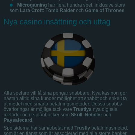
Microgaming
har flera hundra spel, inklusive stora
som
Lara Croft: Tomb Raider
och
Game of Thrones
.
Nya casino insättning och uttag
Alla spelare vill få sina pengar snabbare. Nya kasinon ger
nästan alltid sina kunder möjlighet att snabbt och enkelt ta
ut medel med smarta betalningsmetoder. Dessa snabba
överföringar är möjliga tack vare
Trustlys
nya digitala
metoder och e-plånböcker som
Skrill
,
Neteller
och
Paysafecard
.
Spelsidorna har samarbetat med
Trustly
betalningsmetod,
som är en tjänst som är associerad med alla större banker.