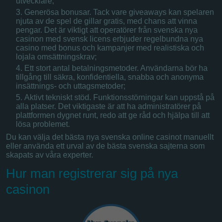
utvecklare;
Generösa bonusar. Tack vare giveaways kan spelaren
njuta av de spel de gillar gratis, med chans att vinna
pengar. Det är viktigt att operatörer från svenska nya
casinon med svensk licens erbjuder regelbundna nya
casino med bonus och kampanjer med realistiska och
lojala omsättningskrav;
Ett stort antal betalningsmetoder. Användarna bör ha
tillgång till säkra, konfidentiella, snabba och anonyma
insättnings- och uttagsmetoder;
Aktivt tekniskt stöd. Funktionsstörningar kan uppstå på
alla platser. Det viktigaste är att ha administratörer på
plattformen dygnet runt, redo att ge råd och hjälpa till att
lösa problemet.
Du kan välja det bästa nya svenska online casinot manuellt
eller använda ett urval av de bästa svenska sajterna som
skapats av våra experter.
Hur man registrerar sig på nya
casinon