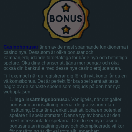
Casinobonusar
är en av de mest spännande funktionerna i
casino nya. Dessutom är olika bonusar och
kampanjerbjudande fördelaktiga för både nya och befintliga
spelare. Öka dina chanser att tjäna mer pengar och öka
också din bankrulle med dessa nya casino erbjudanden.
Till exempel när du registrerar dig för ett nytt konto får du en
välkomstbonus. Det är perfekt för bra spel samt att testa
några av de senaste spelen som erbjuds på den här nya
webbplatsen.
Inga insättningsbonusar.
Vanligtvis, när det gäller
bonusar utan insättning, menar de gratissnurr utan
insättning. Detta är ett enkelt sätt att locka en potentiell
spelare till spelautomater. Denna typ av bonus är den
mest intressanta för spelarna. Om du ser nya casino
bonusar utan insättningskrav och okomplicerade villkor
för omsättning är ditt val trots allt uppenbart.