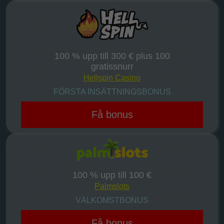
100 % upp till 300 € plus 100
gratissnurr
Hellspin Casino
FÖRSTA INSÄTTNINGSBONUS
Få bonus
100 % upp till 100 €
Palmslots
VÄLKOMSTBONUS
Få bonus