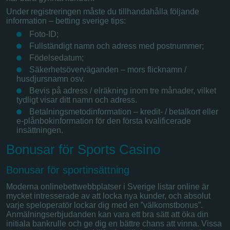
Under registreringen måste du tillhandahålla följande
information – betting sverige tips:
Foto-ID;
Fullständigt namn och adress med postnummer;
Födelsedatum;
Säkerhetsöverväganden – mors flicknamn /
husdjursnamn osv.
Bevis på adress / elräkning inom tre månader, vilket
tydligt visar ditt namn och adress.
Betalningsmetodinformation – kredit- / betalkort eller
e-plånbokinformation för den första kvalificerade
insättningen.
Bonusar för Sports Casino
Bonusar för sportinsättning
Moderna onlinebettwebbplatser i Sverige listar online är
mycket intresserade av att locka nya kunder, och absolut
varje speloperatör lockar dig med en ”välkomstbonus”.
Anmälningserbjudanden kan vara ett bra sätt att öka din
initiala bankrulle och ge dig en bättre chans att vinna. Vissa