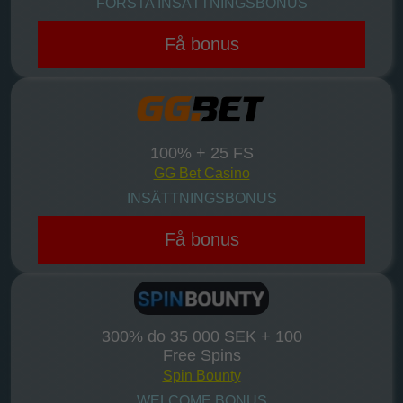
FÖRSTA INSÄTTNINGSBONUS
Få bonus
100% + 25 FS
GG Bet Casino
INSÄTTNINGSBONUS
Få bonus
300% do 35 000 SEK + 100
Free Spins
Spin Bounty
WELCOME BONUS