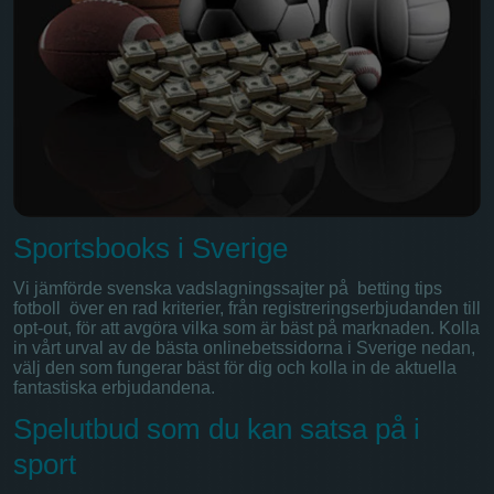
Sportsbooks i Sverige
Vi jämförde svenska vadslagningssajter på betting tips
fotboll över en rad kriterier, från registreringserbjudanden till
opt-out, för att avgöra vilka som är bäst på marknaden. Kolla
in vårt urval av de bästa onlinebetssidorna i Sverige nedan,
välj den som fungerar bäst för dig och kolla in de aktuella
fantastiska erbjudandena.
Spelutbud som du kan satsa på i
sport