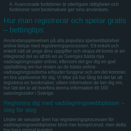
Avancerade funktioner är ytterligare rättigheter och
funktioner som bookmakare ger sina användare.
Hur man registrerar och spelar gratis
– bettingtips
Användarupplevelsen på alla populära spelwebbplatser
online börjar med registreringsprocessen. Ett enkelt och
enkelt sätt att ange dina uppgifter och skapa ett konto är en
integrerad del av att bli en av Sveriges bästa nya
vadslagningssajter online, eftersom det ger dig en god
uppfattning om hur resten av de bästa online-
vadslagningssidorna erbjuder fungerar och om det kommer.
en bra upplevelse för dig. Vi tittar på hur lång tid det tar att
registrera en bookmaker, vilken information de ber dig om,
hur lätt det är att överföra denna information till 100
satsningssidor i Sverige.
Registrera dig med vadslagningswebbplatser –
steg för steg
Under de senaste åren har registreringsprocessen för
vadslagningswebbplatser blivit mer komplicerad, men detta
har bara gynnat kunden.