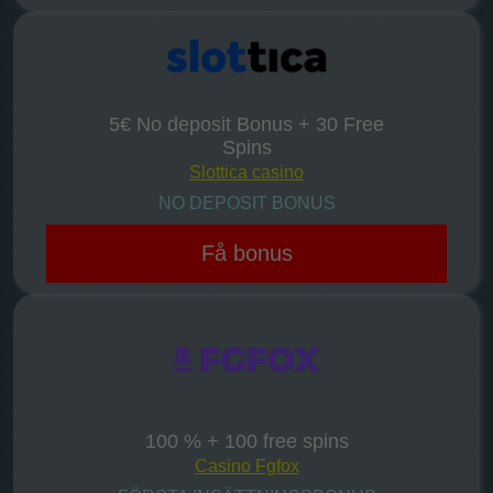
5€ No deposit Bonus + 30 Free
Spins
Slottica casino
NO DEPOSIT BONUS
Få bonus
100 % + 100 free spins
Casino Fgfox