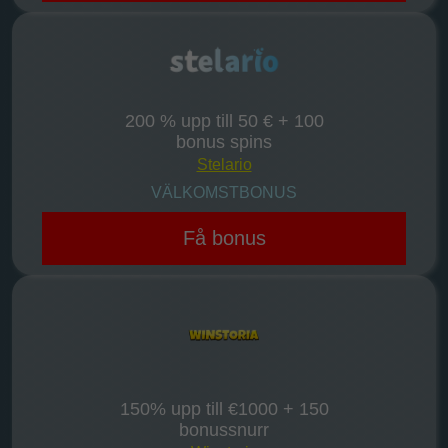
200 % upp till 50 € + 100
bonus spins
Stelario
VÄLKOMSTBONUS
Få bonus
150% upp till €1000 + 150
bonussnurr