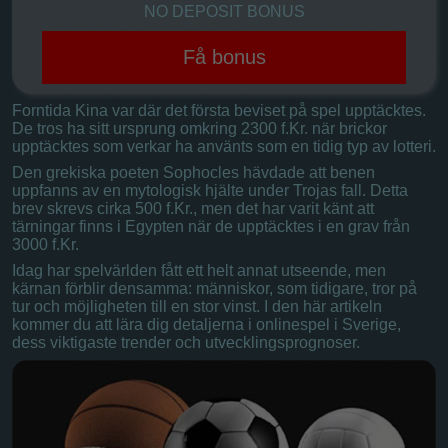
NO DEPOSIT BONUS
Få bonus
Forntida Kina var där det första beviset på spel upptäcktes.
De tros ha sitt ursprung omkring 2300 f.Kr. när brickor
upptäcktes som verkar ha använts som en tidig typ av lotteri.
Den grekiska poeten Sophocles hävdade att benen
uppfanns av en mytologisk hjälte under Trojas fall. Detta
brev skrevs cirka 500 f.Kr., men det har varit känt att
tärningar finns i Egypten när de upptäcktes i en grav från
3000 f.Kr.
Idag har spelvärlden fått ett helt annat utseende, men
kärnan förblir densamma: människor, som tidigare, tror på
tur och möjligheten till en stor vinst. I den här artikeln
kommer du att lära dig detaljerna i onlinespel i Sverige,
dess viktigaste trender och utvecklingsprognoser.