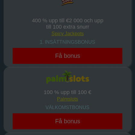
400 % upp till €2 000 och upp
till 100 extra snurr
Spicy Jackpots
1. INSÄTTNINGSBONUS
Få bonus
100 % upp till 100 €
Palmslots
VÄLKOMSTBONUS
Få bonus