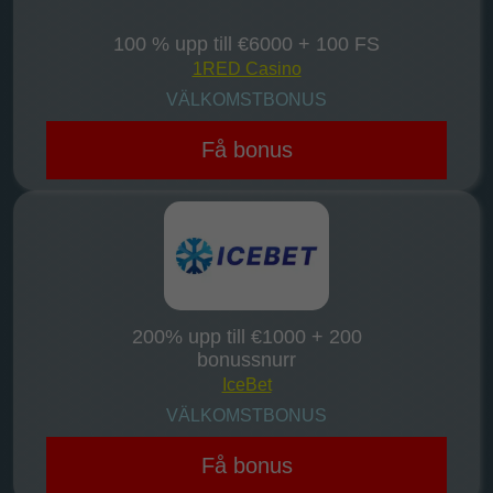
100 % upp till €6000 + 100 FS
1RED Casino
VÄLKOMSTBONUS
Få bonus
200% upp till €1000 + 200
bonussnurr
IceBet
VÄLKOMSTBONUS
Få bonus