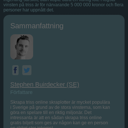
vinsten på triss är för närvarande 5 000 000 kronor och flera
personer har uppnått det.
Sammanfattning
Stephen Buirdecker (SE)
Författare
Skrapa triss online skraplotter är mycket populära
i Sverige på grund av de stora vinsterna, som kan
göra en spelare till en riktig miljonär. Det
intressanta är att en sådan skrapa triss online
gratis biljett som ges av någon kan ge en person
en riktigt stor inkomst.