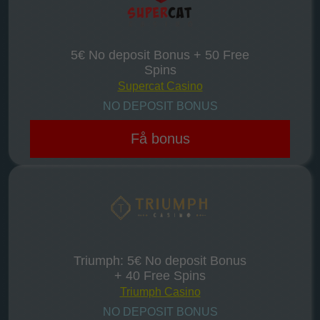
5€ No deposit Bonus + 50 Free
Spins
Supercat Casino
NO DEPOSIT BONUS
Få bonus
Triumph: 5€ No deposit Bonus
+ 40 Free Spins
Triumph Casino
NO DEPOSIT BONUS