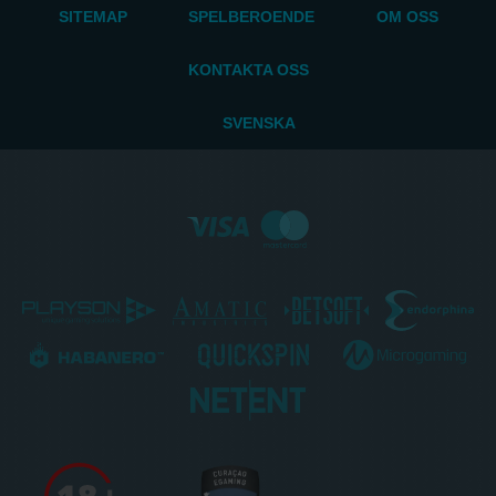
SITEMAP
SPELBEROENDE
OM OSS
KONTAKTA OSS
SVENSKA