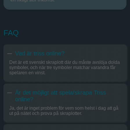
FAQ
Vad är triss online?
Det är ett svenskt skraplott där du måste avslöja dolda
symboler, och när tre symboler matchar varandra får
spelaren en vinst.
Är det möjligt att spela/skrapa Triss
online?
Ja, det är inget problem för vem som helst i dag att gå
ut på nätet och prova på skraplotter.