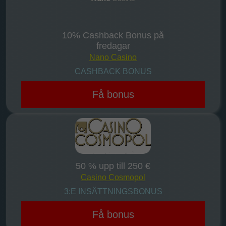
10% Cashback Bonus på
fredagar
Nano Casino
CASHBACK BONUS
Få bonus
50 % upp till 250 €
Casino Cosmopol
3:E INSÄTTNINGSBONUS
Få bonus