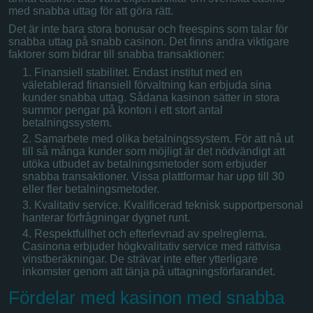
med snabba uttag för att göra rätt.
Det är inte bara stora bonusar och freespins som talar för
snabba uttag på snabb casinon. Det finns andra viktigare
faktorer som bidrar till snabba transaktioner:
Finansiell stabilitet. Endast institut med en
väletablerad finansiell förvaltning kan erbjuda sina
kunder snabba uttag. Sådana kasinon sätter in stora
summor pengar på konton i ett stort antal
betalningssystem.
Samarbete med olika betalningssystem. För att nå ut
till så många kunder som möjligt är det nödvändigt att
utöka utbudet av betalningsmetoder som erbjuder
snabba transaktioner. Vissa plattformar har upp till 30
eller fler betalningsmetoder.
Kvalitativ service. Kvalificerad teknisk supportpersonal
hanterar förfrågningar dygnet runt.
Respektfullhet och efterlevnad av spelreglerna.
Casinona erbjuder högkvalitativ service med rättvisa
vinstberäkningar. De strävar inte efter ytterligare
inkomster genom att tänja på uttagningsförfarandet.
Fördelar med kasinon med snabba