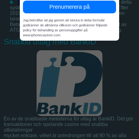
Swish
. Nästan alla användare är registrerade i detta
Prenumerera på
system, som gör uttag av vinster på 5-15 minuter. Efter
2019 års reformer för att reglera nätcasinobranschen
lanserades Swish på flera spelplattformar.
Jag bekräftar att jag genom att skicka in detta formulär
Betalningsmetoden användes till en början endast av
godkänner de allmänna villkoren och godkänner följande
ATG och Svenska Spel, men är idag mycket vanlig.
policy för behandling av personuppgifter på
www.iphonecasinon.com.
Snabba uttag med BankID
En av de snabbaste metoderna för uttag är BankID. Det gör
transaktioner och spelande casino med snabba
utbetalningar
mycket enklare, vilket är anledningen till att 90 % av alla