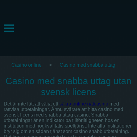
Casino online
>
Casino med snabba uttag
Casino med snabba uttag utan
svensk licens
Det är inte lätt att välja ett
säkra online nätcasino
med
rättvisa utbetalningar. Ännu svårare att hitta casino med
svensk licens med snabba uttag casino. Snabba
utbetalningar är en indikator på tillförlitligheten hos en
institution med högkvalitativ speltjänst. Inte alla institutioner
bryr sig om en sådan tjänst som casino snabb utbetalning.
Det finns casinon som inte bara har snabba casinon