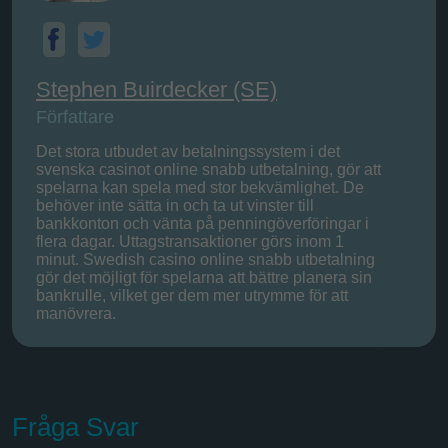
Stephen Buirdecker (SE)
Författare
Det stora utbudet av betalningssystem i det
svenska casinot online snabb utbetalning, gör att
spelarna kan spela med stor bekvämlighet. De
behöver inte sätta in och ta ut vinster till
bankkonton och vänta på penningöverföringar i
flera dagar. Uttagstransaktioner görs inom 1
minut. Swedish casino online snabb utbetalning
gör det möjligt för spelarna att bättre planera sin
bankrulle, vilket ger dem mer utrymme för att
manövrera.
Fråga Svar