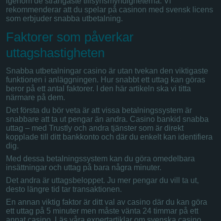
igenom de strängaste tillsynsmyndigheterna. Vi
rekommenderar att du spelar på casinon med svensk licens
som erbjuder snabba utbetalning.
Faktorer som påverkar
uttagshastigheten
Snabba utbetalningar casino är utan tvekan den viktigaste
funktionen i anläggningen. Hur snabbt ett uttag kan göras
beror på ett antal faktorer. I den här artikeln ska vi titta
närmare på dem.
Det första du bör veta är att vissa betalningssystem är
snabbare att ta ut pengar än andra. Casino bankid snabba
uttag – med Trustly och andra tjänster som är direkt
kopplade till ditt bankkonto och där du enkelt kan identifiera
dig.
Med dessa betalningssystem kan du göra omedelbara
insättningar och uttag på bara några minuter.
Det andra är uttagsbeloppet. Ju mer pengar du vill ta ut,
desto längre tid tar transaktionen.
En annan viktig faktor är ditt val av casino där du kan göra
ett uttag på 5 minuter men måste vänta 24 timmar på ett
annat casino. Läs våra expertartiklar om svenska casino