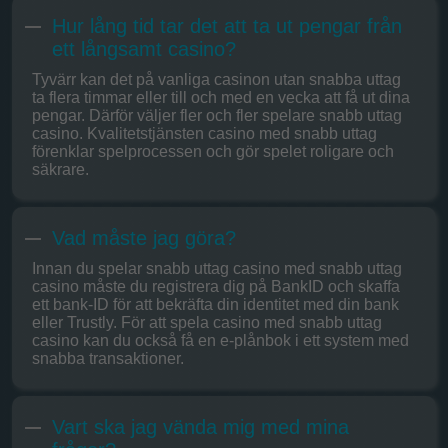
Hur lång tid tar det att ta ut pengar från
ett långsamt casino?
Tyvärr kan det på vanliga casinon utan snabba uttag
ta flera timmar eller till och med en vecka att få ut dina
pengar. Därför väljer fler och fler spelare snabb uttag
casino. Kvalitetstjänsten casino med snabb uttag
förenklar spelprocessen och gör spelet roligare och
säkrare.
Vad måste jag göra?
Innan du spelar snabb uttag casino med snabb uttag
casino måste du registrera dig på BankID och skaffa
ett bank-ID för att bekräfta din identitet med din bank
eller Trustly. För att spela casino med snabb uttag
casino kan du också få en e-plånbok i ett system med
snabba transaktioner.
Vart ska jag vända mig med mina