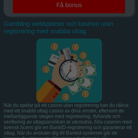
Få bonus
Gambling webbplatser och kasinon utan
registrering med snabba uttag
När du spelar på ett casino utan registrering kan du räkna
med ett snabbt uttag casino av dina vinster, eftersom de
mellanliggande stegen med registrering, ifyllande och
verifiering av uttagsansökan är uteslutna. Alla casinon med
svensk licens gör en BankID-registrering och garanterar ett
uttag. När du ansluter dig till Bankid-systemet går de