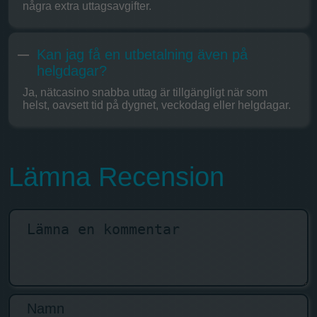
några extra uttagsavgifter.
Kan jag få en utbetalning även på
helgdagar?
Ja, nätcasino snabba uttag är tillgängligt när som
helst, oavsett tid på dygnet, veckodag eller helgdagar.
Lämna Recension