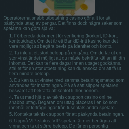
Operatörerna snabb utbetalning casino gör allt för att
påskynda uttag av pengar. Det finns dock några saker som
spelarna kan göra själva:
Förbereda dokument för verifiering (körkort, ID-kort,
kontoutdrag). Om det är ett BankID-fritt kasino kan det
vara möjligt att begära bevis på identitet och konto.
Ta inte ut ett stort belopp på en gång. Om du tar ut en
stor vinst är det möjligt att du måste bekräfta källan till din
inkomst. Det kan ta flera dagar innan uttaget godkänns. I
stället för en stor utbetalning kan du ansöka om att få ut
flera mindre belopp.
Du kan ta ut vinster med samma betalningsmetod som
användes för insättningen. På så sätt slipper spelaren
besväret att bekräfta att kontot tillhör honom.
Ta ut med hjälp av teknisk support casino online
snabba uttag. Begäran om uttag placeras i en kö som
innehåller förfrågningar från tusentals andra spelare.
Kontakta teknisk support för att påskynda betalningen.
Uppnå VIP-status. VIP-spelare är mer benägna att
vinna och ta ut större belopp. De får en personlig