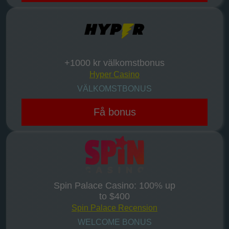
+1000 kr välkomstbonus
Hyper Casino
VÄLKOMSTBONUS
Få bonus
Spin Palace Casino: 100% up
to $400
Spin Palace Recension
WELCOME BONUS