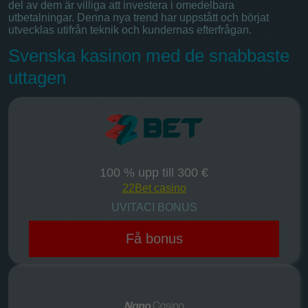
del av dem är villiga att investera i omedelbara
utbetalningar. Denna nya trend har uppstått och börjat
utvecklas utifrån teknik och kundernas efterfrågan.
Svenska kasinon med de snabbaste
uttagen
100 % upp till 300 €
22Bet casino
UVITACI BONUS
Få bonus