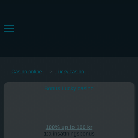
Casino online
>
Lucky casino
Bonus Lucky casino
100% up to 100 kr
1:a insättningsbonus