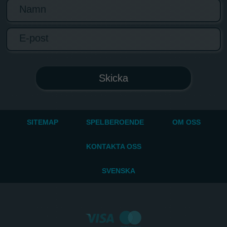
SITEMAP
SPELBEROENDE
OM OSS
KONTAKTA OSS
SVENSKA