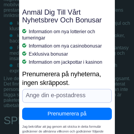
mobilversionerna och som inte har några
prestandaproblem. På webbplatsen presenteras spelens
Anmäl Dig Till Vårt
inriktning:
Nyhetsbrev Och Bonusar
klassiska Lucky slots casino spelautomater – hjul och
kluster med utbetalningar upp till 98%;
Information om nya lotterier och
kortspel mot automatisering i enspelarläge – poker,
turneringar
baccarat;
Information om nya casinobonusar
Roulette – fransk, europeisk, amerikansk och fantasy
med varierande grad av komplexitet i visualisering och
Exklusiva bonusar
insatsgränser;
Information om jackpottar i kasinon
Bordsspel – bingo, skraplotter, tärningsspel och
expressspel.
Prenumerera på nyheterna,
Live dealer-rummet på casino online Lucky är lika blygsamt.
ingen skräppost.
Det finns bara 30 spel, men användarna har kommenterat
personalens höga kvalitet och kompetens. Kasinot kan inte
lägga sig i koden för något av spelen – programvaran är
paketerad från leverantören, vilket garanterar rättvisa
utbetalningar till spelarna.
Prenumerera på
SPEL
Jag bekräftar att jag genom att skicka in detta formulär
godkänner de allmänna villkoren och godkänner följande