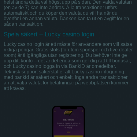
helst ändra detta val högst upp på sidan. Den valda valutan
(en av de 7) kan inte ändras. Alla transaktioner utförs
automatiskt och du köper den valuta du vill ha när du
överför i en annan valuta. Banken kan ta ut en avgift för en
sådan transaktion.
Spela säkert – Lucky casino login
Lucky casino login är ett måste för användare som vill satsa
riktiga pengar. Gratis slots (förutom sportspel och live dealer
room) är tillgängliga utan registrering. Du behöver inte ge
upp ditt konto – det är det enda som ger dig rätt till bonusar,
och Lucky casino logga in via BankID är omedelbar.
Teknisk support säkerställer att Lucky casino inloggning
med bankid är säkert och enkelt. Inga andra transaktioner
än att välja valuta för betalningar på webbplatsen kommer
att krävas.