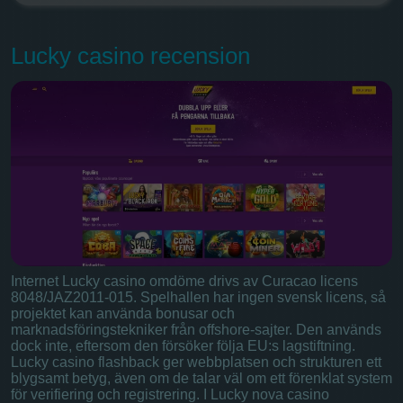
Namn
Lucky casino recension
Lucky Casino
Stöd
Yes
Licens
Sweden (SGI) ", Malta (MGA)
Website
Internet Lucky casino omdöme drivs av Curacao licens
https://luckycasino.com/
8048/JAZ2011-015. Spelhallen har ingen svensk licens, så
projektet kan använda bonusar och
marknadsföringstekniker från offshore-sajter. Den används
Språk
dock inte, eftersom den försöker följa EU:s lagstiftning.
Lucky casino flashback ger webbplatsen och strukturen ett
Swedish, English, Finnish, Japanese
blygsamt betyg, även om de talar väl om ett förenklat system
för verifiering och registrering. I Lucky nova casino