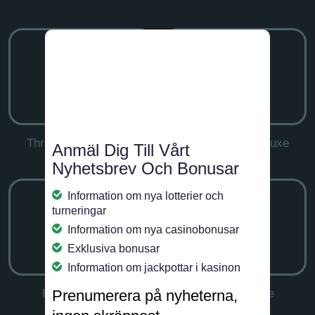
Threecard blackjack
Book of Ra 6 Deluxe
Anmäl Dig Till Vårt
Nyhetsbrev Och Bonusar
Information om nya lotterier och
turneringar
Information om nya casinobonusar
Exklusiva bonusar
Information om jackpottar i kasinon
Prenumerera på nyheterna,
Russian poker
French roulette