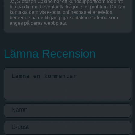
Ja, Slotozen Casino har ett kundsupportteam redo att
hjälpa dig med eventuella frågor eller problem. Du kan
kontakta dem via e-post, onlinechatt eller telefon,
beroende på de tillgängliga kontaktmetoderna som
anges på deras webbplats.
Lämna Recension