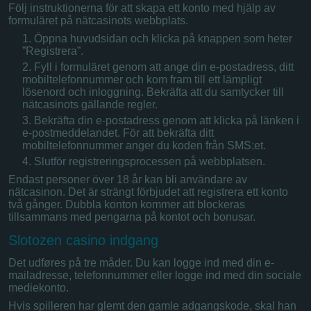
Följ instruktionerna för att skapa ett konto med hjälp av
formuläret på nätcasinots webbplats.
Öppna huvudsidan och klicka på knappen som heter
”Registrera”.
Fyll i formuläret genom att ange din e-postadress, ditt
mobiltelefonnummer och kom fram till ett lämpligt
lösenord och inloggning. Bekräfta att du samtycker till
nätcasinots gällande regler.
Bekräfta din e-postadress genom att klicka på länken i
e-postmeddelandet. För att bekräfta ditt
mobiltelefonnummer anger du koden från SMS:et.
Slutför registreringsprocessen på webbplatsen.
Endast personer över 18 år kan bli användare av
nätcasinon. Det är strängt förbjudet att registrera ett konto
två gånger. Dubbla konton kommer att blockeras
tillsammans med pengarna på kontot och bonusar.
Slotozen casino indgang
Det udføres på tre måder. Du kan logge ind med din e-
mailadresse, telefonnummer eller logge ind med din sociale
mediekonto.
Hvis spilleren har glemt den gamle adgangskode, skal han