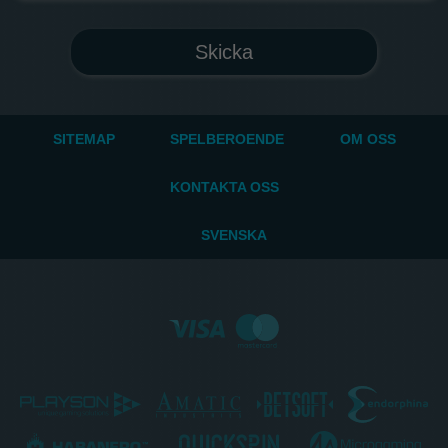
SITEMAP
SPELBEROENDE
OM OSS
KONTAKTA OSS
SVENSKA