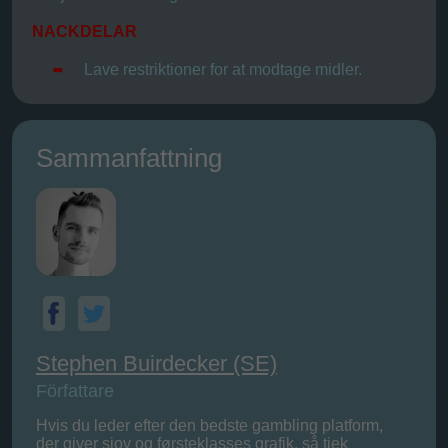
NACKDELAR
Lave restriktioner for at modtage midler.
Sammanfattning
Stephen Buirdecker (SE)
Författare
Hvis du leder efter den bedste gambling platform,
der giver sjov og førsteklasses grafik, så tjek