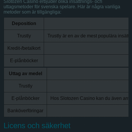
Slotozen Casino erbjuder olika insättnings- och
uttagsmetoder för svenska spelare. Här är några vanliga
metoder som är tillgängliga:
Deposition
Trustly
Trustly är en av de mest populära insättn
Kredit-/betalkort
E-plånböcker
Uttag av medel
Trustly
E-plånböcker
Hos Slotozen Casino kan du även använda
Banköverföringar
Licens och säkerhet