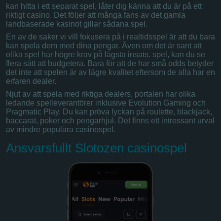
kan hitta i ett separat spel, låter dig känna att du är på ett
riktigt casino. Det följer att många fans av det gamla
landbaserade kasinot gillar sådana spel.
En av de saker vi vill fokusera på i realtidsspel är att du bara
kan spela dem med dina pengar. Även om det är sant att
olika spel har högre krav på lägsta insats. spel, kan du se
flera sätt att budgetera. Bara för att de har små odds betyder
det inte att spelen är av lägre kvalitet eftersom de alla har en
erfaren dealer.
Njut av att spela med riktiga dealers, portalen har olika
ledande spelleverantörer inklusive Evolution Gaming och
Pragmatic Play. Du kan pröva lyckan på roulette, blackjack,
baccarat, poker och pengarhjul. Det finns ett intressant urval
av mindre populära casinospel.
Ansvarsfullt Slotozen casinospel