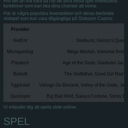
Hur det än må vara så har de allra flesta spel intressanta
funktioner som kan öka dina chanser att vinna.
Här är några populära leverantörer och deras berömda
slotspel som kan vara tillgängliga på Slotozen Casino:
Provider
NetEnt
Starburst, Gonzo’s Quest,
Microgaming
Mega Moolah, Immortal Romance
Playtech
Age of the Gods, Gladiator Jackp
Betsoft
The Slotfather, Good Girl Bad Gi
Yggdrasil
Vikings Go Berzerk, Valley of the Gods, Jok
Quickspin
Big Bad Wolf, Sakura Fortune, Sticky Ba
Vi erbjuder dig att spela slots online.
SPEL