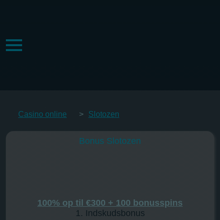
Casino online
>
Slotozen
Bonus Slotozen
100% op til €300 + 100 bonusspins
1. Indskudsbonus