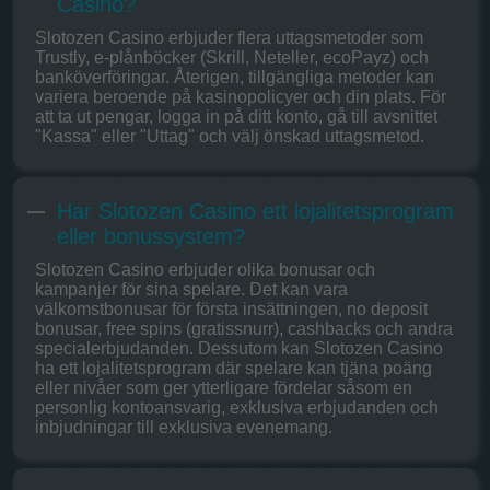
Casino?
Slotozen Casino erbjuder flera uttagsmetoder som
Trustly, e-plånböcker (Skrill, Neteller, ecoPayz) och
banköverföringar. Återigen, tillgängliga metoder kan
variera beroende på kasinopolicyer och din plats. För
att ta ut pengar, logga in på ditt konto, gå till avsnittet
"Kassa" eller "Uttag" och välj önskad uttagsmetod.
Har Slotozen Casino ett lojalitetsprogram
eller bonussystem?
Slotozen Casino erbjuder olika bonusar och
kampanjer för sina spelare. Det kan vara
välkomstbonusar för första insättningen, no deposit
bonusar, free spins (gratissnurr), cashbacks och andra
specialerbjudanden. Dessutom kan Slotozen Casino
ha ett lojalitetsprogram där spelare kan tjäna poäng
eller nivåer som ger ytterligare fördelar såsom en
personlig kontoansvarig, exklusiva erbjudanden och
inbjudningar till exklusiva evenemang.