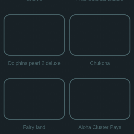
Dolphins pearl 2 deluxe
Chukcha
Fairy land
Aloha Cluster Pays