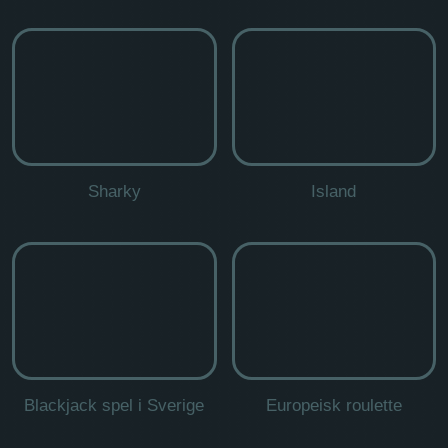
Sharky
Island
Blackjack spel i Sverige
Europeisk roulette