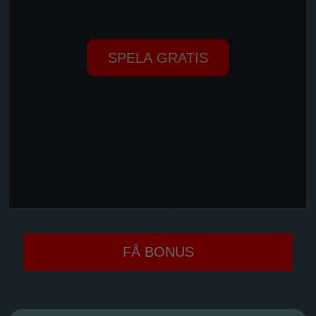
SPELA GRATIS
FÅ BONUS