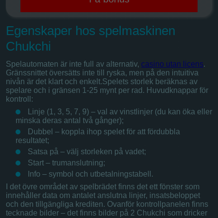
Egenskaper hos spelmaskinen
Chukchi
Spelautomaten är inte full av alternativ,
casino utan licens
.
Gränssnittet översätts inte till ryska, men på den intuitiva
nivån är det klart och enkelt.Spelets storlek beräknas av
spelare och i gränsen 1-25 mynt per rad. Huvudknappar för
kontroll:
Linje (1, 3, 5, 7, 9) – val av vinstlinjer (du kan öka eller
minska deras antal två gånger);
Dubbel – koppla ihop spelet för att fördubbla
resultatet;
Satsa på – välj storleken på vadet;
Start – trumanslutning;
Info – symbol och utbetalningstabell.
I det övre området av spelbrädet finns det ett fönster som
innehåller data om antalet anslutna linjer, insatsbeloppet
och den tillgängliga krediten. Ovanför kontrollpanelen finns
tecknade bilder – det finns bilder på 2 Chukchi som dricker