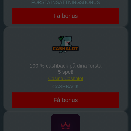
FÖRSTA INSÄTTNINGSBONUS
Få bonus
100 % cashback på dina första
5 spel!
Casino Сashalot
CASHBACK
Få bonus