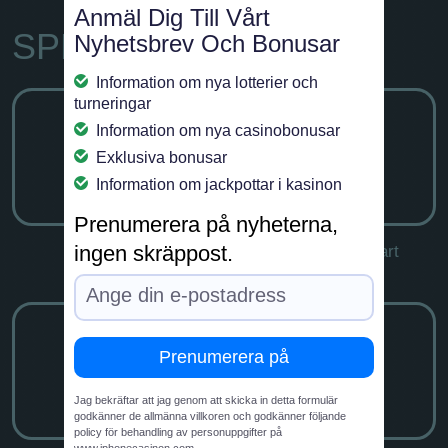
Anmäl Dig Till Vårt
SPEL
Nyhetsbrev Och Bonusar
Information om nya lotterier och
turneringar
Information om nya casinobonusar
Exklusiva bonusar
Information om jackpottar i kasinon
Prenumerera på nyheterna,
ingen skräppost.
Roulette usa
Roulette Standart
Prenumerera på
Jag bekräftar att jag genom att skicka in detta formulär
godkänner de allmänna villkoren och godkänner följande
policy för behandling av personuppgifter på