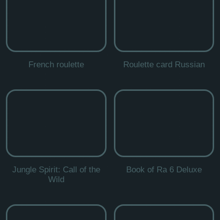
French roulette
Roulette card Russian
Jungle Spirit: Call of the
Book of Ra 6 Deluxe
Wild