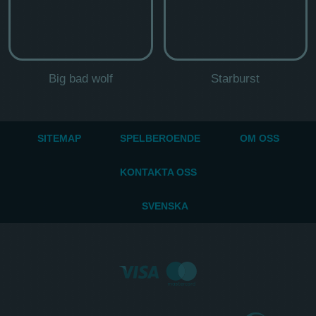
Big bad wolf
Starburst
SITEMAP
SPELBEROENDE
OM OSS
KONTAKTA OSS
SVENSKA