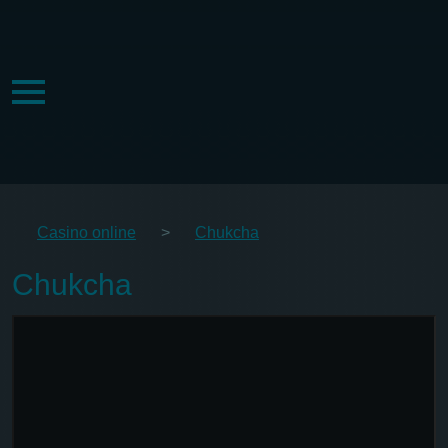
Casino online
>
Chukcha
Chukcha