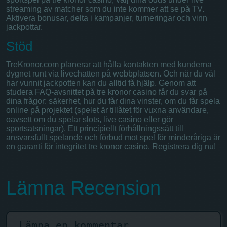
streaming av matcher som du inte kommer att se på TV.
Aktivera bonusar, delta i kampanjer, turneringar och vinn
jackpottar.
Stöd
TreKronor.com planerar att hålla kontakten med kunderna
dygnet runt via livechatten på webbplatsen. Och när du väl
har vunnit jackpotten kan du alltid få hjälp. Genom att
studera FAQ-avsnittet på tre kronor casino får du svar på
dina frågor: säkerhet, hur du får dina vinster, om du får spela
online på projektet (spelet är tillåtet för vuxna användare,
oavsett om du spelar slots, live casino eller gör
sportsatsningar). Ett principiellt förhållningssätt till
ansvarsfullt spelande och förbud mot spel för minderåriga är
en garanti för integritet tre kronor casino. Registrera dig nu!
Lämna Recension