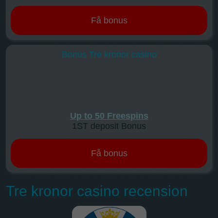
Få bonus
Bonus Tre kronor casino
Up to 50 Freespins
1ST deposit Bonus
Få bonus
Tre kronor casino recension