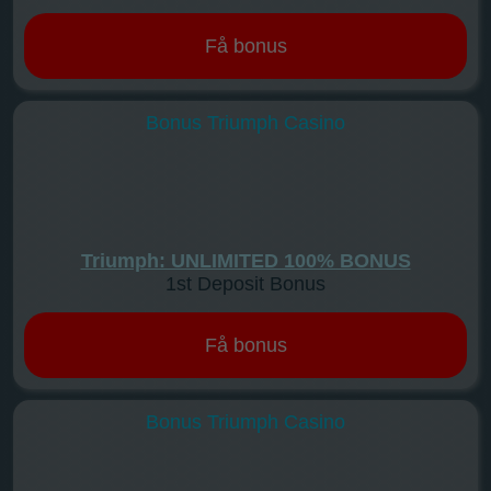
Få bonus
Bonus Triumph Casino
Triumph: UNLIMITED 100% BONUS
1st Deposit Bonus
Få bonus
Bonus Triumph Casino