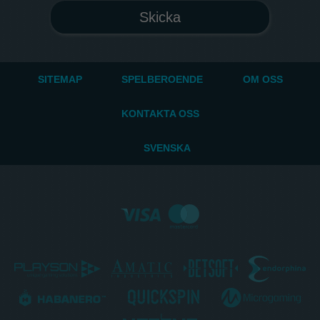
SITEMAP
SPELBEROENDE
OM OSS
KONTAKTA OSS
SVENSKA