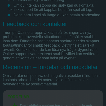
Om du inte kan stoppa dig själv kan du kontakta
teknisk support för att kopplas bort från spel ett tag.
Delta bara i spel så länge du kan betala skadestånd.
Feedback och kontakter
Triumph Casino är uppmärksam på lösningen av nya
problem, kontroversiella situationer och försöker snabbt
lösa dem. Därför för institutionens spelare har det skapats
förutsättningar för snabb feedback. Det finns ett särskilt
avsnitt: Kontakter, där du kan lösa nya frågor dygnet runt.
Online support svarar extremt snabbt, vilket kan verifieras
genom att kontakta när som helst på dygnet.
Recension – fördelar och nackdelar
Om vi pratar om positiva och negativa aspekter i Triumph -
kasinots arbete, bör det noteras att det finns en stor
övervägande av positivt material.
FÖRDELAR
Det juridiska casinot har ett omfattande och