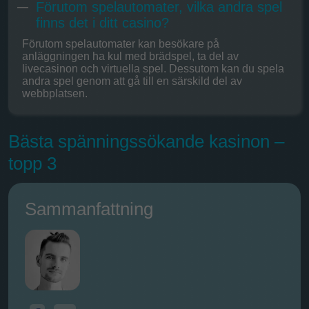
Förutom spelautomater, vilka andra spel
finns det i ditt casino?
Förutom spelautomater kan besökare på
anläggningen ha kul med brädspel, ta del av
livecasinon och virtuella spel. Dessutom kan du spela
andra spel genom att gå till en särskild del av
webbplatsen.
Bästa spänningssökande kasinon –
topp 3
Sammanfattning