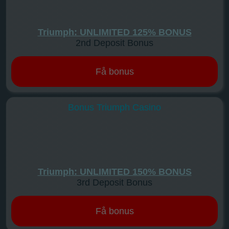
Triumph: UNLIMITED 125% BONUS
2nd Deposit Bonus
Få bonus
Bonus Triumph Casino
Triumph: UNLIMITED 150% BONUS
3rd Deposit Bonus
Få bonus