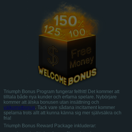
Språk
English, Russian, Ukrainian
Insättningsmetoder
Mastercard, VISA, QiWi, Yandex, Tele2, Perfect Money,
BeeLine, MTC (RU), Megafon, Payeer, МИР - Mir
Uttagsmetoder
Mastercard, VISA, QiWi, Yandex, Tele2, Perfect Money,
BeeLine, MTC (RU), Megafon, Payeer, МИР - Mir
Programvara
NetEnt, Novomatic, Playtech, Play'n GO, Yggdrasil
Triumph Bonus Program fungerar felfritt! Det kommer att
Gaming, Quickspin, Igrosoft, Betsoft Gaming, Playson,
tilltala både nya kunder och erfarna spelare. Nybörjare
Amatic, ELK Studios, Push Gaming, BGaming, Wazdan,
kommer att älska bonusen utan insättning och
Habanero, Red Rake Gaming, Spinomenal, 1X2
välkomstbonus
. Tack vare sådana incitament kommer
Gaming, Tom Horn, Unicum, MegaJack, Belatra, Atronic,
spelarna trots allt att kunna känna sig mer självsäkra och
Green Tube, SlotMill, BF Games, Betixon, TrueLab
fria!
Games, Revolver Gaming, Charismatic Games, Fugaso,
Triumph Bonus Reward Package inkluderar:
Vela Gaming, Hacksaw Gaming, Bet2tech, Ruby Play,