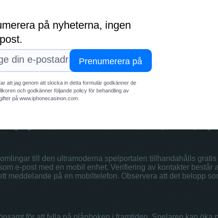
merera på nyheterna, ingen
post.
Prenumerera på
ar att jag genom att skicka in detta formulär godkänner de
llkoren och godkänner följande policy för behandling av
ifter på www.iphonecasinon.com.
as framgångsrikt och utan minimikostnaderna för spelarens pen
lingar till den ultramoderna spelportalen tillhandahålls gratis 
om e-post med en mobil enhet. Verifiering av kontakter består av 
 meddelande på en mobiltelefon. Observera att det belopp som 
 lönsamt för att fylla på plånboken i framtiden. Spelaren kan 