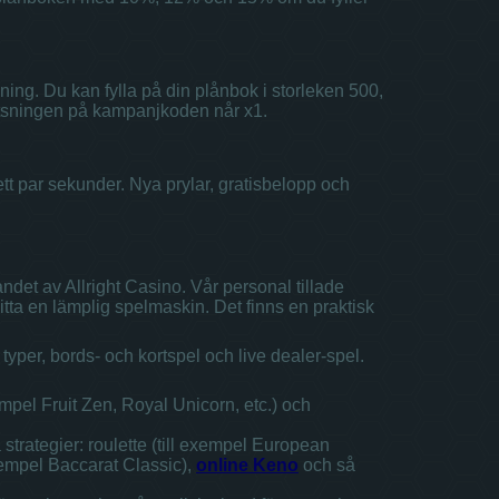
ning. Du kan fylla på din plånbok i storleken 500,
atsningen på kampanjkoden når x1.
 ett par sekunder. Nya prylar, gratisbelopp och
andet av Allright Casino. Vår personal tillade
itta en lämplig spelmaskin. Det finns en praktisk
yper, bords- och kortspel och live dealer-spel.
mpel Fruit Zen, Royal Unicorn, etc.) och
strategier: roulette (till exempel European
exempel Baccarat Classic),
online Keno
och så