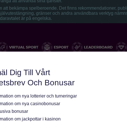
åriga att använda sina tjänster.
att bekämpa spelberoende. Det finns rekommendationer, publicer
jälvutestängning, gränser och andra användbara verktyg nämns int
daravtalet är på engelska.
l Dig Till Vårt
etsbrev Och Bonusar
rmation om nya lotterier och turneringar
rmation om nya casinobonusar
usiva bonusar
rmation om jackpottar i kasinon