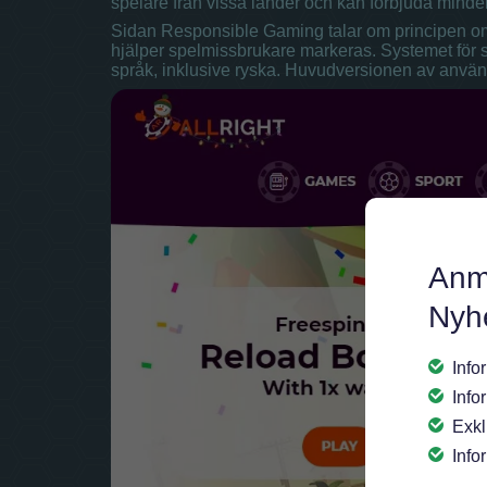
spelare från vissa länder och kan förbjuda minder
Sidan Responsible Gaming talar om principen om 
hjälper spelmissbrukare markeras. Systemet för s
språk, inklusive ryska. Huvudversionen av använ
Anmä
Nyh
Info
Info
Exkl
Info