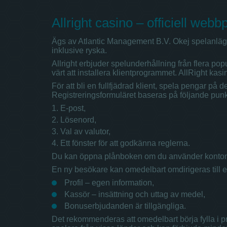
Allright casino – officiell webb
Valutor
Ägs av Atlantic Management B.V. Okej spelanläggn
inklusive ryska.
Allright erbjuder spelunderhållning från flera po
värt att installera klientprogrammet. AllRight kas
För att bli en fullfjädrad klient, spela pengar på
Registreringsformuläret baseras på följande punk
E-post,
Lösenord,
Val av valutor,
Ett fönster för att godkänna reglerna.
Du kan öppna plånboken om du använder konton f
En ny besökare kan omedelbart omdirigeras till et
Profil – egen information,
Kassör – insättning och uttag av medel,
Bonuserbjudanden är tillgängliga.
Det rekommenderas att omedelbart börja fylla i pro