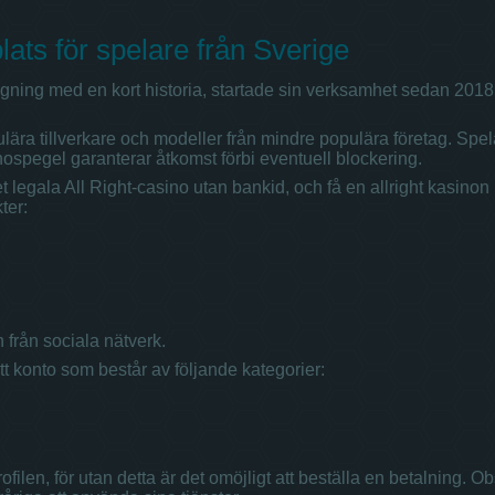
plats för spelare från Sverige
Euros, South African Rand, Argentine pesos, US dollars, Chil
pesos, Polish zlotys, Turkish Lira
ing med en kort historia, startade sin verksamhet sedan 2018. 
pulära tillverkare och modeller från mindre populära företag. Spe
inospegel garanterar åtkomst förbi eventuell blockering.
 det legala All Right-casino utan bankid, och få en allright kasin
ter:
rån sociala nätverk.
t konto som består av följande kategorier:
filen, för utan detta är det omöjligt att beställa en betalning. O