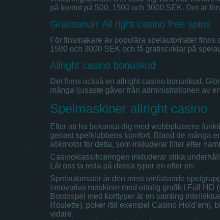
på kontot på 500, 1500 och 3000 SEK. Det är förv
Gratissnurr All right casino free spins
För finsmakare av populära spelautomater finns de
1500 och 3000 SEK och få gratiscirklar på spel
Allright casino bonuskod
Det finns också en allright casino bonuskod. Glöm i
många ljusaste gåvor från administrationen av en
Spelmaskiner allright casino
Efter att ha bekantat dig med webbplatsens funktio
genast spelklubbens komfort. Bland de många enhet
sökmotor för detta, som inkluderar filter efter namn
Casinoklassificeringen inkluderar olika underhåll
Låt oss ta reda på dessa typer en efter en:
Spelautomater är den mest omfattande spelgruppen
innovativa maskiner med otrolig grafik i Full HD (t
Bordsspel med korttyper är en samling intellektue
Roulette), poker (till exempel Casino Hold’em), b
vidare.