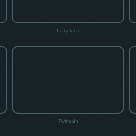
Fairy land
Twinspin