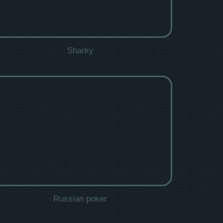
Sharky
Russian poker