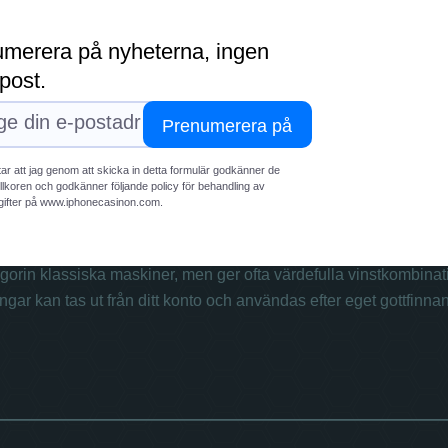
merera på nyheterna, ingen
post.
Prenumerera på
er för en snabb sökning. Med dessa filter kan du bara se de slots 
ar att jag genom att skicka in detta formulär godkänner de
llkoren och godkänner följande policy för behandling av
ifter på www.iphonecasinon.com.
r, hög RTP och låg startgräns;
 lockar spelare med möjligheten att vinna ett stort antal free 
tiv (Wild, Freespins, Scatter);
gorin klassiska maskiner, men ger ofta värdefulla vinstkombinat
engar kan tas ut från ditt konto och användas efter eget gottfinna