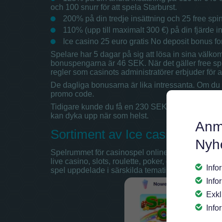
och 100 snurr för att spela Starburst.
200% på din tredje insättning och 25 free spin
110% (upp till maximalt 300 €) på din fjärde i
Ice casino 25 euro gratis No deposit bonus for
Spelare har 5 dagar på sig att lösa in sina välk
bonuspengarna är 46 SEK. När det gäller free spi
regler som casinots administratörer erbjuder för 
De dagliga bonusarna är lika intressanta. Om du 
promo code.
Tidigare kunde du få en 230 SEK Ice casino bonu
kan dyka upp när som helst.
Anmä
Sortiment av Ice casino spel
Nyh
Spelrummet för casinospel online ser ganska stabi
live casino, slots, roulette, poker, omedelbara lot
Info
spel uppdelade i särskilda tematiska kategorier. 
Info
Exkl
Info