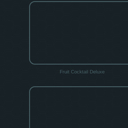
Fruit Cocktail Deluxe