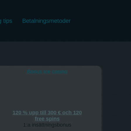
g tips
Betalningsmetoder
Bonus Ice casino
120 % upp till 300 € och 120
free spins
1:a insättningsbonus