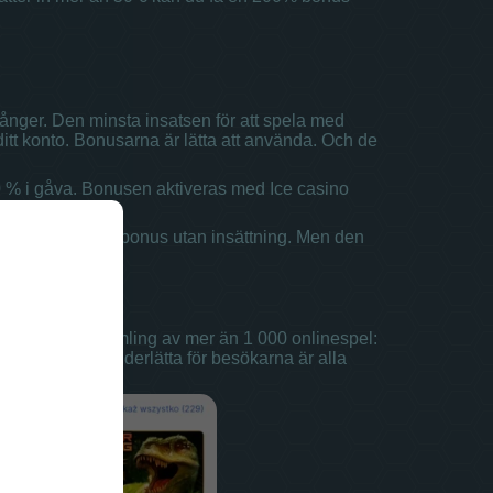
ånger. Den minsta insatsen för att spela med
tt konto. Bonusarna är lätta att använda. Och de
90 % i gåva. Bonusen aktiveras med Ice casino
ngen Ice casino bonus utan insättning. Men den
 Ice casino en samling av mer än 1 000 onlinespel:
siast. För att underlätta för besökarna är alla
its.