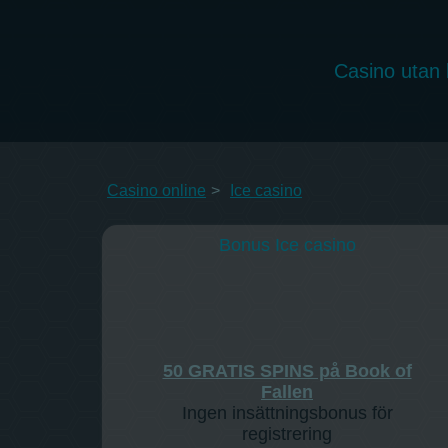
Casino utan 
Casino online
>
Ice casino
Bonus Ice casino
50 GRATIS SPINS på Book of
Fallen
Ingen insättningsbonus för
registrering