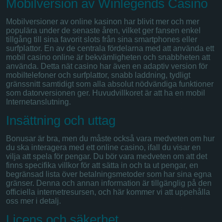
Mobilversion av Winlegends Casino
Mobilversioner av online kasinon har blivit mer och mer
populära under de senaste åren, vilket ger fansen enkel
tillgång till sina favorit slots från sina smartphones eller
surfplattor. En av de centrala fördelarna med att använda ett
mobil casino online är bekvämligheten och snabbheten att
använda. Detta nät casino har även en adaptiv version för
mobiltelefoner och surfplattor, snabb laddning, tydligt
gränssnitt samtidigt som alla absolut nödvändiga funktioner
som datorversionen ger. Huvudvillkoret är att ha en mobil
Internetanslutning.
Insättning och uttag
Bonusar är bra, men du måste också vara medveten om hur
du ska interagera med ett online casino, ifall du visar en
vilja att spela för pengar. Du bör vara medveten om att det
finns specifika villkor för att sätta in och ta ut pengar, en
begränsad lista över betalningsmetoder som har sina egna
gränser. Denna och annan information är tillgänglig på den
officiella internetresursen, och här kommer vi att uppehålla
oss mer i detalj.
Licens och säkerhet