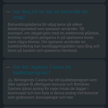
Hur lång tid tar det att behandla ett
uttag?
Behandlingstiderna för uttag beror på vilken
betalningsmetod som spelaren använder. Till
exempel, om uttaget görs med en elektronisk plånbok,
kommer vanligtvis pengarna in på spelarens konto
inom några timmar. Om spelaren använder en
banköverföring kan handläggningstiden vara lång och
beror på banken och spelarens hemland.
Har Win legends Casino ett
lojalitetsprogram?
Ja, Winlegends Casino har ett lojalitetsprogram som
låter spelare få ytterligare bonusar och förmåner.
Spelare tjänar poäng för varje insats de lägger i
kasinospel och kan byta ut dessa poäng mot bonusar
som gratissnurr, bonuspengar och mer.