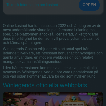
Teknisk information om kasinot
ÖPPEN
Namn
Online kasinot har funnits sedan 2022 och är idag en av de
mest underhållande virtuella plattformarna i riktning mot
WinLegends Casino
spel. Spelplattformen är också licensierad, vilket förklarar
dess tillförlitlighet för den som vill pröva lyckan på casinot
Licens
och känna spänningen.
Win legends Casino erbjuder ett stort antal spel från
Curaçao
ledande tillverkare, ett intressant bonusnät för nybörjare och
gamla användare, en modern webbdesign och relativt
Website
många bekväma insättningsmetoder.
I den här recensionen kommer vi att beskriva i detalj alla
https://winlegends.com
nyanser av Winlegends, vad du bör vara uppmärksam på
och vad sidan kommer att vara för dig som nyfiken kund.
Språk
Winlegends officiella webbplats
English, French, Finnish, Portuguese, Italian, Norwegian,
Polish, Greek
Insättningsmetoder