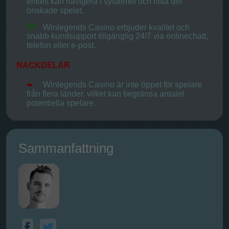
enkelt kan navigera i systemet och hitta det
önskade spelet.
Winlegends Casino erbjuder kvalitet och
snabb kundsupport tillgänglig 24/7 via onlinechatt,
telefon eller e-post.
NACKDELAR
Winlegends Casino är inte öppet för spelare
från flera länder, vilket kan begränsa antalet
potentiella spelare.
Sammanfattning