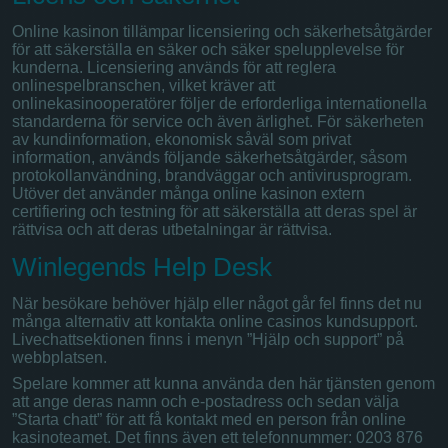
Online kasinon tillämpar licensiering och säkerhetsåtgärder
för att säkerställa en säker och säker spelupplevelse för
kunderna. Licensiering används för att reglera
onlinespelbranschen, vilket kräver att
onlinekasinooperatörer följer de erforderliga internationella
standarderna för service och även ärlighet. För säkerheten
av kundinformation, ekonomisk såväl som privat
information, används följande säkerhetsåtgärder, såsom
protokollanvändning, brandväggar och antivirusprogram.
Utöver det använder många online kasinon extern
certifiering och testning för att säkerställa att deras spel är
rättvisa och att deras utbetalningar är rättvisa.
Winlegends Help Desk
När besökare behöver hjälp eller något går fel finns det nu
många alternativ att kontakta online casinos kundsupport.
Livechattsektionen finns i menyn ”Hjälp och support” på
webbplatsen.
Spelare kommer att kunna använda den här tjänsten genom
att ange deras namn och e-postadress och sedan välja
”Starta chatt” för att få kontakt med en person från online
kasinoteamet. Det finns även ett telefonnummer: 0203 876