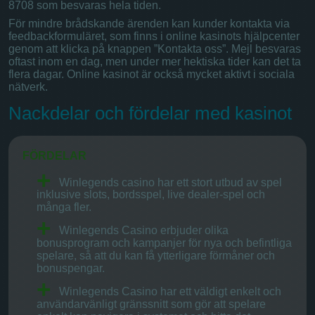
8708 som besvaras hela tiden.
För mindre brådskande ärenden kan kunder kontakta via
feedbackformuläret, som finns i online kasinots hjälpcenter
genom att klicka på knappen ”Kontakta oss”. Mejl besvaras
oftast inom en dag, men under mer hektiska tider kan det ta
flera dagar. Online kasinot är också mycket aktivt i sociala
nätverk.
Nackdelar och fördelar med kasinot
FÖRDELAR
Winlegends casino har ett stort utbud av spel
inklusive slots, bordsspel, live dealer-spel och
många fler.
Winlegends Casino erbjuder olika
bonusprogram och kampanjer för nya och befintliga
spelare, så att du kan få ytterligare förmåner och
bonuspengar.
Winlegends Casino har ett väldigt enkelt och
användarvänligt gränssnitt som gör att spelare