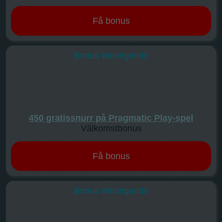
Få bonus
Bonus Winlegends
450 gratissnurr på Pragmatic Play-spel
Välkomstbonus
Få bonus
Bonus Winlegends