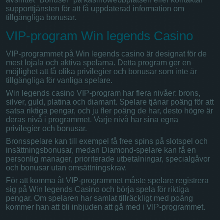
supporttjänsten för att få uppdaterad information om
tillgängliga bonusar.
VIP-program Win legends Casino
VIP-programmet på Win legends casino är designat för de
mest lojala och aktiva spelarna. Detta program ger en
möjlighet att få olika privilegier och bonusar som inte är
tillgängliga för vanliga spelare.
Win legends casino VIP-program har flera nivåer: brons,
silver, guld, platina och diamant. Spelare tjänar poäng för att
satsa riktiga pengar, och ju fler poäng de har, desto högre är
deras nivå i programmet. Varje nivå har sina egna
privilegier och bonusar.
Bronsspelare kan till exempel få free spins på slotspel och
insättningsbonusar, medan Diamond-spelare kan få en
personlig manager, prioriterade utbetalningar, specialgåvor
och bonusar utan omsättningskrav.
För att komma åt VIP-programmet måste spelare registrera
sig på Win legends Casino och börja spela för riktiga
pengar. Om spelaren har samlat tillräckligt med poäng
kommer han att bli inbjuden att gå med i VIP-programmet.