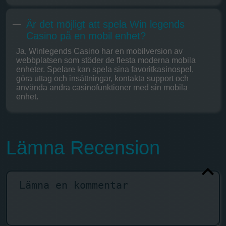
Är det möjligt att spela Win legends
Casino på en mobil enhet?
Ja, Winlegends Casino har en mobilversion av
webbplatsen som stöder de flesta moderna mobila
enheter. Spelare kan spela sina favoritkasinospel,
göra uttag och insättningar, kontakta support och
använda andra casinofunktioner med sin mobila
enhet.
Lämna Recension