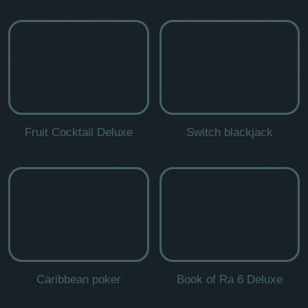
Fruit Cocktail Deluxe
Switch blackjack
Caribbean poker
Book of Ra 6 Deluxe