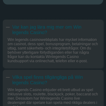
Var kan jag lära mig mer om Win
legends Casino?
Win legends casinowebbplats har mycket information
om casinot, dess spel, bonusprogram, betalningar och
uttag, samt säkerhets- och integritetsfrågor. Om du
behöver ytterligare förtydliganden eller har några
frågor kan du kontakta Winlegends Casino
kundsupport via onlinechatt, telefon eller e-post.
Vilka spel finns tillgängliga på Win
legends Casino?
Win legends Casino erbjuder ett brett utbud av spel
inklusive slots, roulette, blackjack, poker, baccarat och
mer. Dessutom har Winlegends Casino live
dealerspel där spelare kan spela med riktiga dealers i