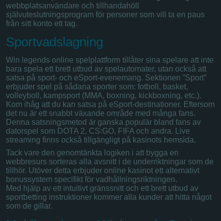
webbplatsanvändare och tillhandahöll
självuteslutningsprogram för personer som vill ta en paus
från sitt konto ett tag.
Sportvadslagning
Win legends online spelplattform tillåter sina spelare att inte
bara spela ett brett utbud av spelautomater, utan också att
satsa på sport- och eSport-evenemang. Sektionen ”Sport”
erbjuder spel på sådana sporter som: fotboll, basket,
volleyboll, kampsport (MMA, boxning, kickboxning, etc.).
Kom ihåg att du kan satsa på eSport-destinationer. Eftersom
det nu är ett snabbt växande område med många fans.
Denna satsningsmetod är ganska populär bland fans av
datorspel som DOTA 2, CS:GO, FIFA och andra. Live
streaming finns också tillgängligt på kasinots hemsida.
Tack vare den genomtänkta logiken i att bygga en
webbresurs sorteras alla avsnitt i de underriktningar som de
tillhör. Utöver detta erbjuder online kasinot ett alternativt
bonussystem specifikt för vadhållningsriktningen.
Med hjälp av ett intuitivt gränssnitt och ett brett utbud av
sportbetting instruktioner kommer alla kunder att hitta något
som de gillar.