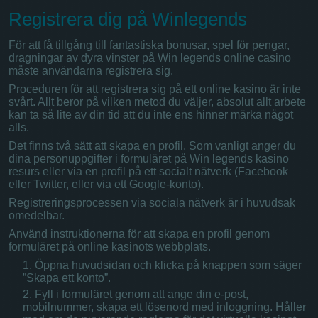
Registrera dig på Winlegends
För att få tillgång till fantastiska bonusar, spel för pengar,
dragningar av dyra vinster på Win legends online casino
måste användarna registrera sig.
Proceduren för att registrera sig på ett online kasino är inte
svårt. Allt beror på vilken metod du väljer, absolut allt arbete
kan ta så lite av din tid att du inte ens hinner märka något
alls.
Det finns två sätt att skapa en profil. Som vanligt anger du
dina personuppgifter i formuläret på Win legends kasino
resurs eller via en profil på ett socialt nätverk (Facebook
eller Twitter, eller via ett Google-konto).
Registreringsprocessen via sociala nätverk är i huvudsak
omedelbar.
Använd instruktionerna för att skapa en profil genom
formuläret på online kasinots webbplats.
Öppna huvudsidan och klicka på knappen som säger
”Skapa ett konto”.
Fyll i formuläret genom att ange din e-post,
mobilnummer, skapa ett lösenord med inloggning. Håller