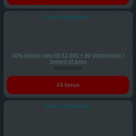
Bonus Winlegends
30% bonus upp till €3 000 + 60 gratissnurr i
Sword of Ares
Gratissnurr
Få bonus
Bonus Winlegends